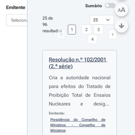
Sumário
Emitente
A
A
25 de 
Selecionar
96 
1
2
3
resultados
4
Resolução n.º 102/2001 
(2.ª série)
Cria a autoridade nacional
para efeitos do Tratado de
Proibição Total de Ensaios
Nucleares e designa
presidente daquela
Emitente:
Presidência do Conselho de 
autoridade nacional o
Ministros - Conselho de 
ministro plenipotenciário de
Ministros