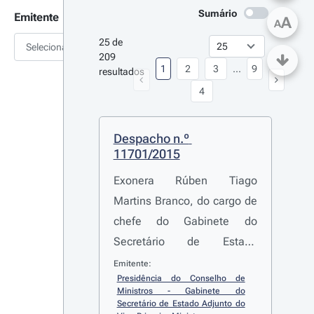
Sumário
Emitente
A
A
25 de 
Selecionar
209 
1
2
3
...
9
resultados
4
Despacho n.º 
11701/2015
Exonera Rúben Tiago
Martins Branco, do cargo de
chefe do Gabinete do
Secretário de Estado
Adjunto do Vice-Primeiro-
Emitente:
Presidência do Conselho de 
Ministro e louva a forma
Ministros - Gabinete do 
competente como o
Secretário de Estado Adjunto do 