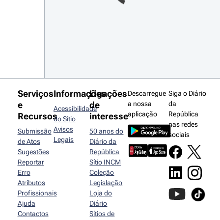
Serviços
Informações
Ligações
Descarregue
Siga o Diário
e
de
a nossa
da
Acessibilidade
aplicação
República
Recursos
interesse
do Sítio
nas redes
Avisos
Submissão
50 anos do
sociais
Legais
de Atos
Diário da
Sugestões
República
Reportar
Sítio INCM
Erro
Coleção
Atributos
Legislação
Profissionais
Loja do
Ajuda
Diário
Contactos
Sítios de