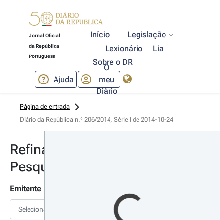
Início
Legislação
Jornal Oficial
da República
Lexionário
Lia
Portuguesa
Sobre o DR
O
Ajuda
meu
Diário
Página de entrada
Diário da República n.º 206/2014, Série I de 2014-10-24
Refinar
Pesquisa
Emitente
Selecionar