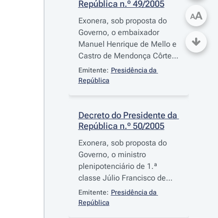
República n.º 49/2005
A
A
Exonera, sob proposta do
Governo, o embaixador
Manuel Henrique de Mello e
Castro de Mendonça Côrte-
Real do cargo de
Emitente:
Presidência da 
Embaixador de Portugal em
República
Berna
Decreto do Presidente da 
República n.º 50/2005
Exonera, sob proposta do
Governo, o ministro
plenipotenciário de 1.ª
classe Júlio Francisco de
Sales Mascarenhas do cargo
Emitente:
Presidência da 
de Embaixador de Portugal
República
em Nairobi