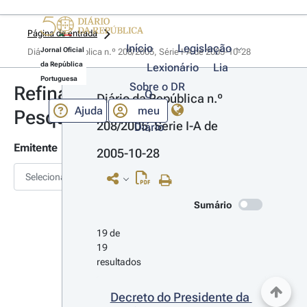
Página de entrada
Início
Legislação
Jornal Oficial
Diário da República n.º 208/2005, Série I-A de 2005-10-28
da República
Lexionário
Lia
Portuguesa
Sobre o DR
Refinar
O
Diário da República n.º 
Ajuda
meu
Pesquisa
208/2005, Série I-A de 
Diário
Emitente
2005-10-28
Selecionar
Sumário
19 de 
19 
resultados
Decreto do Presidente da 