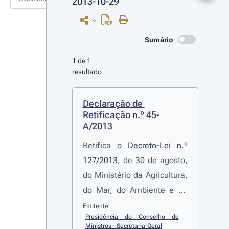
2013-10-29
Sumário
1 de 1 
resultado
Declaração de 
Retificação n.º 45-
A/2013
Retifica o
Decreto-Lei n.º
127/2013
, de 30 de agosto,
do Ministério da Agricultura,
do Mar, do Ambiente e do
Ordenamento do Território,
Emitente:
Presidência do Conselho de 
que estabelece o regime de
Ministros - Secretaria-Geral