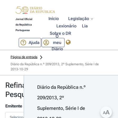
Início
Legislação
Jornal Oficial
da República
Lexionário
Lia
Portuguesa
Sobre o DR
O
Ajuda
meu
Diário
Página de entrada
Diário da República n.º 209/2013, 2º Suplemento, Série I de 
2013-10-29
Refinar
Diário da República n.º 
Pesquisa
209/2013, 2º 
Emitente
Suplemento, Série I de 
A
A
Selecionar