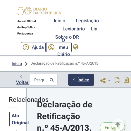
Início
Legislação
Jornal Oficial
da República
Lexionário
Lia
Portuguesa
Sobre o DR
O
Ajuda
meu
Diário
Início
Declaração de Retificação n.º 45-A/2013 
Índice
Voltar
Relacionados
Declaração de 
Retificação 
Ato
Original
n.º 45-A/2013, 
Em vigor