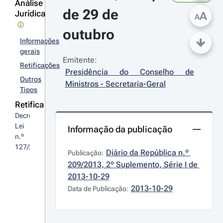
Análise
de 29 de 
Jurídica
A
A
outubro
Informações
gerais
Emitente:
Retificações
Presidência do Conselho de 
Outros
Ministros - Secretaria-Geral
Tipos
Retifica
Decreto-
Lei 
Informação da publicação
n.º 
127/2013
Diário da República n.º 
Publicação:
209/2013, 2º Suplemento, Série I de 
2013-10-29
2013-10-29
Data de Publicação: