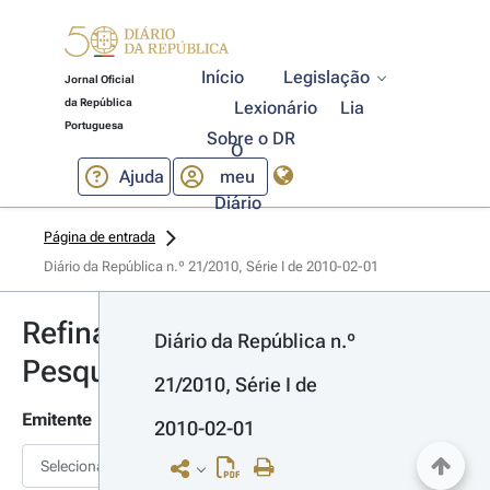
Início
Legislação
Jornal Oficial
da República
Lexionário
Lia
Portuguesa
Sobre o DR
O
Ajuda
meu
Diário
Página de entrada
Diário da República n.º 21/2010, Série I de 2010-02-01
Refinar
Diário da República n.º 
Pesquisa
21/2010, Série I de 
Emitente
2010-02-01
Selecionar