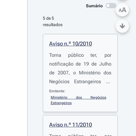
Sumário
A
A
5 de 5 
resultados
Aviso n.º 10/2010
Torna público ter, por
notificação de 19 de Julho
de 2007, o Ministério dos
Negócios Estrangeiros do
Reino dos Países Baixos
Emitente:
Ministério dos Negócios 
notificado ter a República
Estrangeiros
Federal da Alemanha
modificado a sua
Aviso n.º 11/2010
autoridade, em
conformidade com o artigo