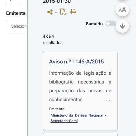
2015-01-30
A
A
Emitente
Sumário
Selecionar
4 de 4 
resultados
Aviso n.º 1146-A/2015
Informação da legislação e
bibliografia necessárias à
preparação das provas de
conhecimentos do
procedimento concursal
Emitente:
Ministério da Defesa Nacional - 
comum aberto através do
Secretaria-Geral
aviso n.º 14089/2014,
publicado no Diário da