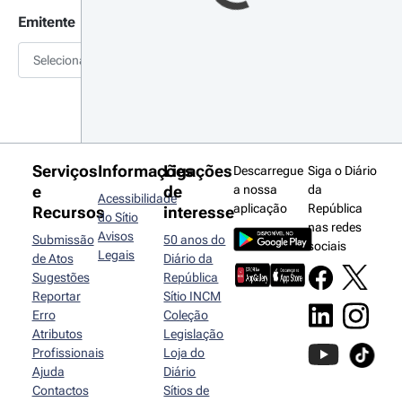
Emitente
Selecionar
Serviços
Informações
Ligações
Descarregue
Siga o Diário
e
de
a nossa
da
Acessibilidade
aplicação
República
Recursos
interesse
do Sítio
nas redes
Avisos
Submissão
50 anos do
sociais
Legais
de Atos
Diário da
Sugestões
República
Reportar
Sítio INCM
Erro
Coleção
Atributos
Legislação
Profissionais
Loja do
Ajuda
Diário
Contactos
Sítios de