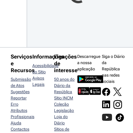
Serviços
Informações
Ligações
Descarregue
Siga o Diário
e
de
a nossa
da
Acessibilidade
aplicação
República
Recursos
interesse
do Sítio
nas redes
Avisos
Submissão
50 anos do
sociais
Legais
de Atos
Diário da
Sugestões
República
Reportar
Sítio INCM
Erro
Coleção
Atributos
Legislação
Profissionais
Loja do
Ajuda
Diário
Contactos
Sítios de