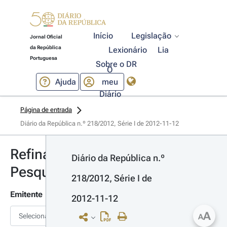
Início
Legislação
Jornal Oficial
da República
Lexionário
Lia
Portuguesa
Sobre o DR
O
Ajuda
meu
Diário
Página de entrada
Diário da República n.º 218/2012, Série I de 2012-11-12
Refinar
Diário da República n.º 
Pesquisa
218/2012, Série I de 
Emitente
2012-11-12
A
Selecionar
A