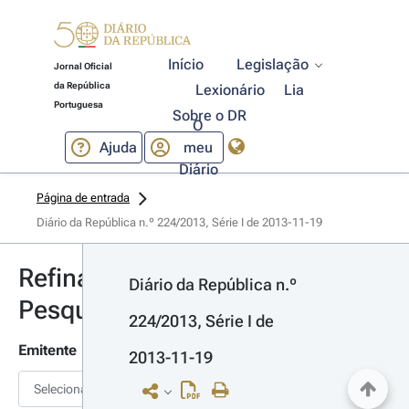
Início
Legislação
Jornal Oficial
da República
Lexionário
Lia
Portuguesa
Sobre o DR
O
Ajuda
meu
Diário
Página de entrada
Diário da República n.º 224/2013, Série I de 2013-11-19
Refinar
Diário da República n.º 
Pesquisa
224/2013, Série I de 
Emitente
2013-11-19
Selecionar