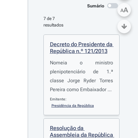
Sumário
A
A
7 de 7 
resultados
Decreto do Presidente da 
República n.º 121/2013
Nomeia o ministro
plenipotenciário de 1.ª
classe Jorge Ryder Torres
Pereira como Embaixador de
Portugal não residente na
Emitente:
Presidência da República
Mongólia
Resolução da 
Assembleia da República 