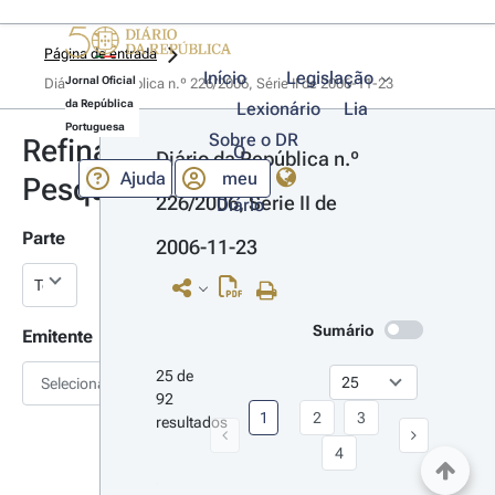
Página de entrada
Início
Legislação
Jornal Oficial
Diário da República n.º 226/2006, Série II de 2006-11-23
da República
Lexionário
Lia
Portuguesa
Sobre o DR
Refinar
O
Diário da República n.º 
Ajuda
meu
Pesquisa
226/2006, Série II de 
Diário
Parte
2006-11-23
Sumário
Emitente
25 de 
Selecionar
92 
1
2
3
resultados
4