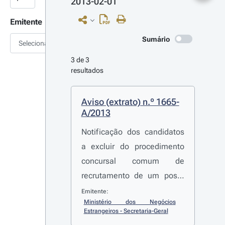
2013-02-01
Emitente
Sumário
Selecionar
3 de 3 
resultados
Aviso (extrato) n.º 1665-
A/2013
Notificação dos candidatos
a excluir do procedimento
concursal comum de
recrutamento de um posto
de trabalho da
Emitente:
Ministério dos Negócios 
carreira/categoria de técnico
Estrangeiros - Secretaria-Geral
superior, aberto pelo aviso