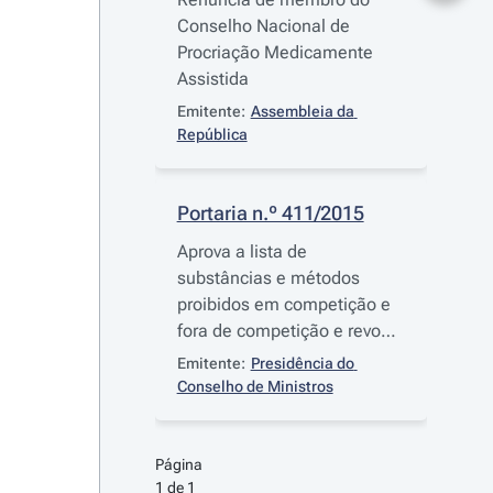
Conselho Nacional de
Procriação Medicamente
Assistida
Emitente:
Assembleia da 
República
Portaria n.º 411/2015
Aprova a lista de
substâncias e métodos
proibidos em competição e
fora de competição e revoga
a
Portaria n.º 270/2014
, de
Emitente:
Presidência do 
22 de dezembro
Conselho de Ministros
Página 
1 de 1