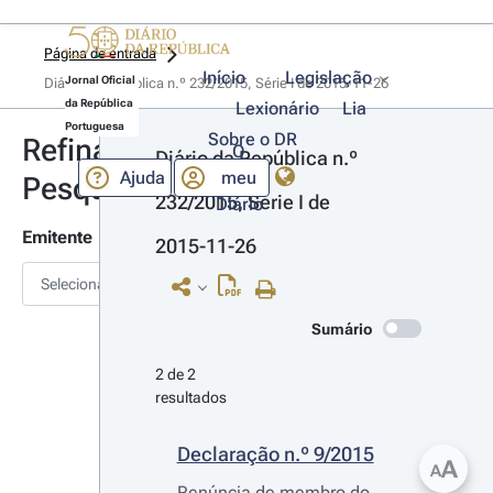
Página de entrada
Início
Legislação
Jornal Oficial
Diário da República n.º 232/2015, Série I de 2015-11-26
da República
Lexionário
Lia
Portuguesa
Sobre o DR
Refinar
O
Diário da República n.º 
Ajuda
meu
Pesquisa
232/2015, Série I de 
Diário
Emitente
2015-11-26
Selecionar
Sumário
2 de 2 
resultados
Declaração n.º 9/2015
A
A
Renúncia de membro do