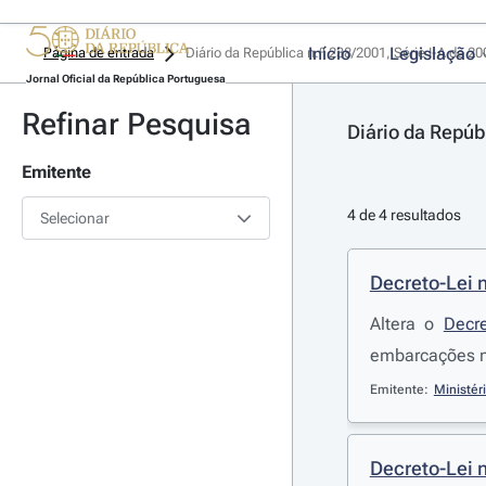
Início
Legislação
Página de entrada
Diário da República n.º 238/2001, Série I-A de 2
Jornal Oficial da República Portuguesa
Refinar Pesquisa
Diário da Repúb
Emitente
4 de 4 resultados
Selecionar
Decreto-Lei 
Altera o
Decre
embarcações n
Emitente:
Ministér
Decreto-Lei 