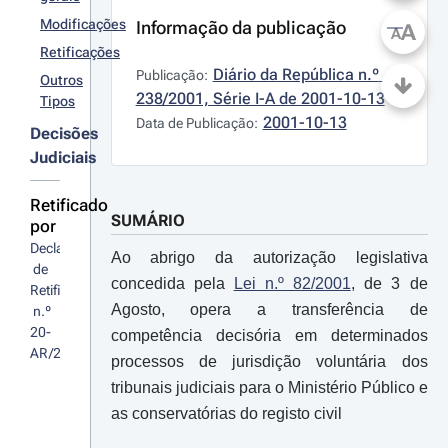
Modificações
Informação da publicação
A
A
Retificações
Diário da República n.º 
Publicação:
Outros
238/2001, Série I-A de 2001-10-13
Tipos
2001-10-13
Data de Publicação:
Decisões
Judiciais
Retificado
SUMÁRIO
por
Declaração
Ao abrigo da autorização legislativa
 de 
concedida pela
Lei n.º 82/2001
, de 3 de
Retificação
Agosto, opera a transferência de
 n.º 
20-
competência decisória em determinados
AR/2001
processos de jurisdição voluntária dos
tribunais judiciais para o Ministério Público e
as conservatórias do registo civil