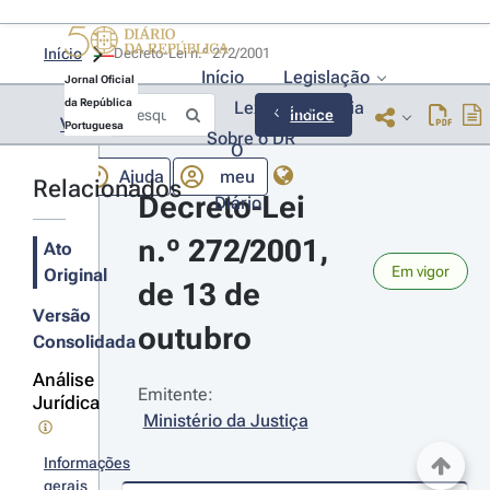
Início
Decreto-Lei n.º 272/2001 
Início
Legislação
Jornal Oficial
da República
Lexionário
Lia
Índice
Voltar
Portuguesa
Sobre o DR
O
Ajuda
meu
Relacionados
Decreto-Lei 
Diário
n.º 272/2001, 
Ato
Em vigor
Original
de 13 de 
Versão
outubro
Consolidada
Análise
Emitente:
Jurídica
Ministério da Justiça
Informações
gerais