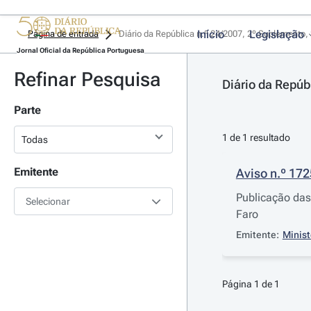
Início
Legislação
Página de entrada
Diário da República n.º 24/2007, 2º Suplemento, 
Jornal Oficial da República Portuguesa
Refinar Pesquisa
Diário da Repúb
Parte
1 de 1 resultado
Emitente
Aviso n.º 17
Publicação das 
Selecionar
Faro
Emitente:
Minist
Página 1 de 1