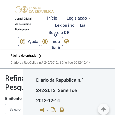
Início
Legislação
Jornal Oficial
da República
Lexionário
Lia
Portuguesa
Sobre o DR
O
Ajuda
meu
Diário
Página de entrada
Diário da República n.º 242/2012, Série I de 2012-12-14
Refinar
Diário da República n.º 
Pesquisa
242/2012, Série I de 
Emitente
2012-12-14
Selecionar