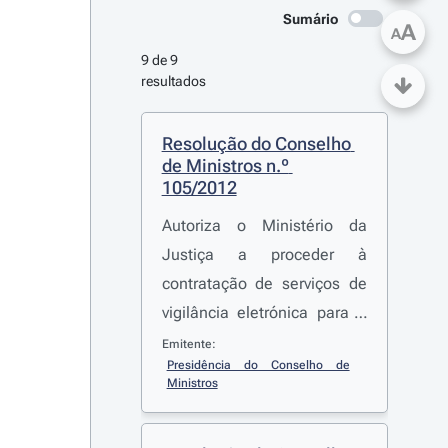
Sumário
A
A
9 de 9 
resultados
Resolução do Conselho 
de Ministros n.º 
105/2012
Autoriza o Ministério da
Justiça a proceder à
contratação de serviços de
vigilância eletrónica para o
período de 2013 a 2015
Emitente:
Presidência do Conselho de 
Ministros