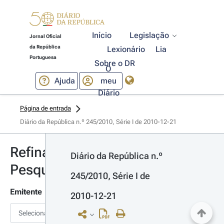
Início
Legislação
Jornal Oficial
da República
Lexionário
Lia
Portuguesa
Sobre o DR
O
Ajuda
meu
Diário
Página de entrada
Diário da República n.º 245/2010, Série I de 2010-12-21
Refinar
Diário da República n.º 
Pesquisa
245/2010, Série I de 
Emitente
2010-12-21
Selecionar