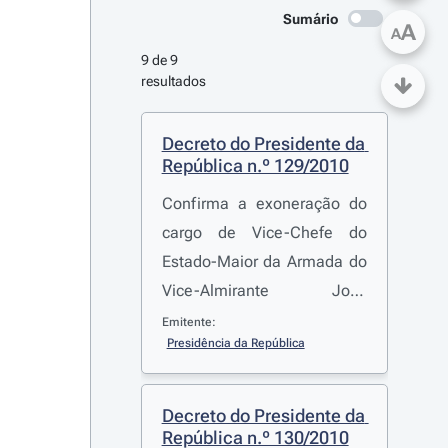
Sumário
A
A
9 de 9 
resultados
Decreto do Presidente da 
República n.º 129/2010
Confirma a exoneração do
cargo de Vice-Chefe do
Estado-Maior da Armada do
Vice-Almirante José
Joaquim Conde Baguinho
Emitente:
Presidência da República
Decreto do Presidente da 
República n.º 130/2010