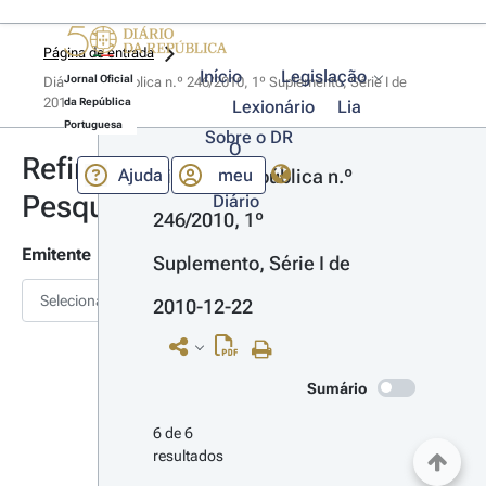
Página de entrada
Início
Legislação
Jornal Oficial
Diário da República n.º 246/2010, 1º Suplemento, Série I de 
2010-12-22
da República
Lexionário
Lia
Portuguesa
Sobre o DR
O
Refinar
Ajuda
meu
Diário da República n.º 
Pesquisa
Diário
246/2010, 1º 
Emitente
Suplemento, Série I de 
Selecionar
2010-12-22
Sumário
6 de 6 
resultados