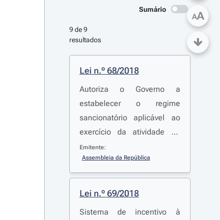
Sumário
A
A
9 de 9 
resultados
Lei n.º 68/2018
Autoriza o Governo a
estabelecer o regime
sancionatório aplicável ao
exercício da atividade da
pesca comercial marítima
Emitente:
Assembleia da República
Lei n.º 69/2018
Sistema de incentivo à