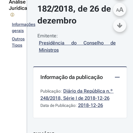
Análise
182/2018, de 26 de 
Jurídica
A
A
dezembro
Informações
gerais
Emitente:
Outros
Presidência do Conselho de 
Tipos
Ministros
Informação da publicação
Diário da República n.º 
Publicação:
248/2018, Série I de 2018-12-26
2018-12-26
Data de Publicação: