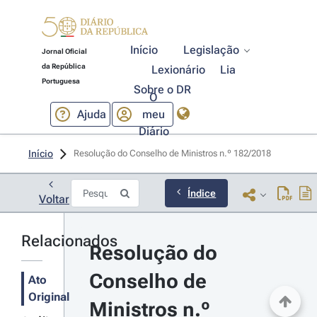
Início
Legislação
Jornal Oficial
da República
Lexionário
Lia
Portuguesa
Sobre o DR
O
Ajuda
meu
Diário
Início
Resolução do Conselho de Ministros n.º 182/2018 
Índice
Voltar
Relacionados
Resolução do 
Conselho de 
Ato
Original
Ministros n.º 