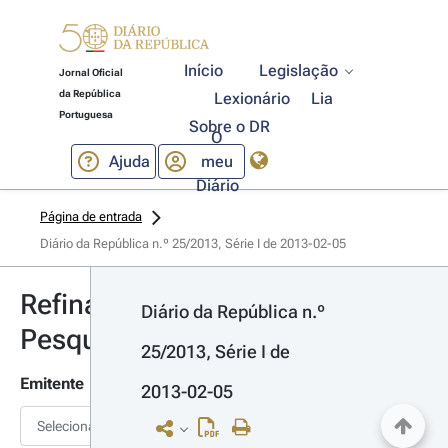
Início
Legislação
Jornal Oficial
da República
Lexionário
Lia
Portuguesa
Sobre o DR
O
Ajuda
meu
Diário
Página de entrada
Diário da República n.º 25/2013, Série I de 2013-02-05
Refinar
Diário da República n.º 
Pesquisa
25/2013, Série I de 
Emitente
2013-02-05
Selecionar