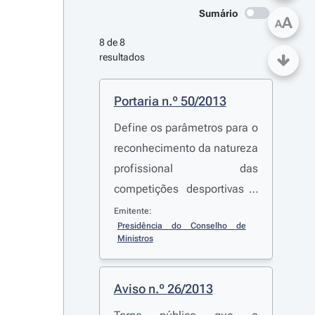
Sumário
A
A
8 de 8 
resultados
Portaria n.º 50/2013
Define os parâmetros para o
reconhecimento da natureza
profissional das
competições desportivas e
os consequentes
Emitente:
Presidência do Conselho de 
pressupostos de
Ministros
participação nas mesmas
Aviso n.º 26/2013