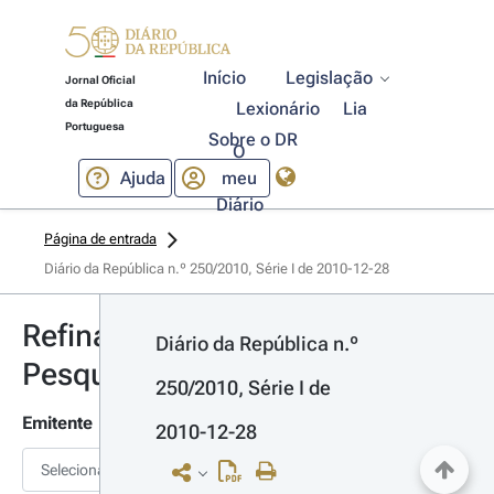
Início
Legislação
Jornal Oficial
da República
Lexionário
Lia
Portuguesa
Sobre o DR
O
Ajuda
meu
Diário
Página de entrada
Diário da República n.º 250/2010, Série I de 2010-12-28
Refinar
Diário da República n.º 
Pesquisa
250/2010, Série I de 
Emitente
2010-12-28
Selecionar