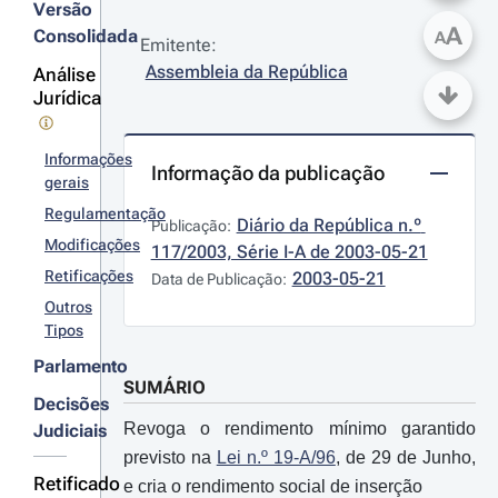
Versão
A
Consolidada
A
Emitente:
Assembleia da República
Análise
Jurídica
Informações
Informação da publicação
gerais
Regulamentação
Diário da República n.º 
Publicação:
Modificações
117/2003, Série I-A de 2003-05-21
Retificações
2003-05-21
Data de Publicação:
Outros
Tipos
Parlamento
SUMÁRIO
Decisões
Revoga o rendimento mínimo garantido
Judiciais
previsto na
Lei n.º 19-A/96
, de 29 de Junho,
Retificado
e cria o rendimento social de inserção