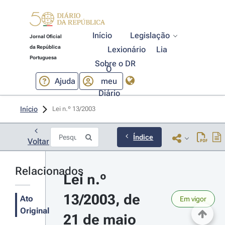
Início
Legislação
Jornal Oficial
da República
Lexionário
Lia
Portuguesa
Sobre o DR
O
Ajuda
meu
Diário
Início
Lei n.º 13/2003 
Índice
Voltar
Relacionados
Lei n.º 
13/2003, de 
Ato
Em vigor
Original
21 de maio