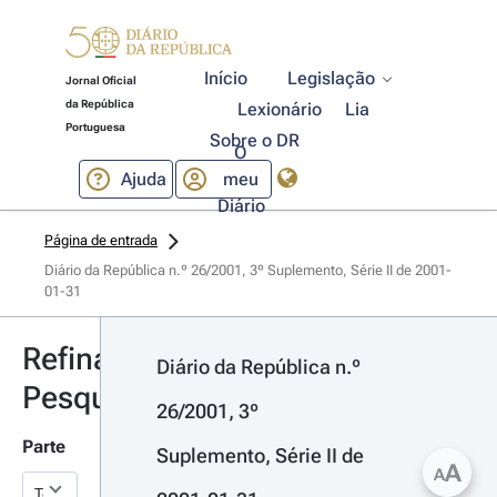
Início
Legislação
Jornal Oficial
da República
Lexionário
Lia
Portuguesa
Sobre o DR
O
Ajuda
meu
Diário
Página de entrada
Diário da República n.º 26/2001, 3º Suplemento, Série II de 2001-
01-31
Refinar
Diário da República n.º 
Pesquisa
26/2001, 3º 
Parte
Suplemento, Série II de 
A
A