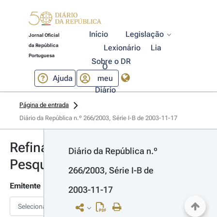
Início
Legislação
Jornal Oficial
da República
Lexionário
Lia
Portuguesa
Sobre o DR
O
Ajuda
meu
Diário
Página de entrada
Diário da República n.º 266/2003, Série I-B de 2003-11-17
Refinar
Diário da República n.º 
Pesquisa
266/2003, Série I-B de 
Emitente
2003-11-17
Selecionar