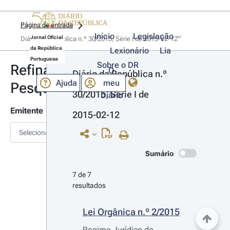
Página de entrada
Início
Legislação
Jornal Oficial
Diário da República n.º 30/2015, Série I de 2015-02-12
da República
Lexionário
Lia
Portuguesa
Sobre o DR
Refinar
O
Diário da República n.º 
Ajuda
meu
Pesquisa
30/2015, Série I de 
Diário
Emitente
2015-02-12
Selecionar
Sumário
7 de 7 
resultados
Lei Orgânica n.º 2/2015
Regime Jurídico do