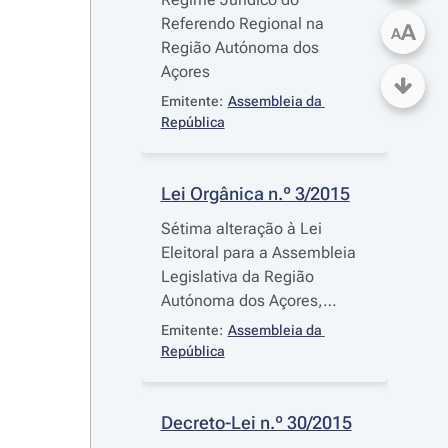
Referendo Regional na
A
A
Região Autónoma dos
Açores
Emitente:
Assembleia da 
República
Lei Orgânica n.º 3/2015
Sétima alteração à Lei
Eleitoral para a Assembleia
Legislativa da Região
Autónoma dos Açores,
aprovada pelo
Decreto-Lei
Emitente:
Assembleia da 
n.º 267/80
, de 8 de agosto,
República
alterado pelas Leis n.os
28/82
, de 15 de novembro, e
72/93
, de 30 de novembro, e
Decreto-Lei n.º 30/2015
pelas Leis Orgânicas n.os