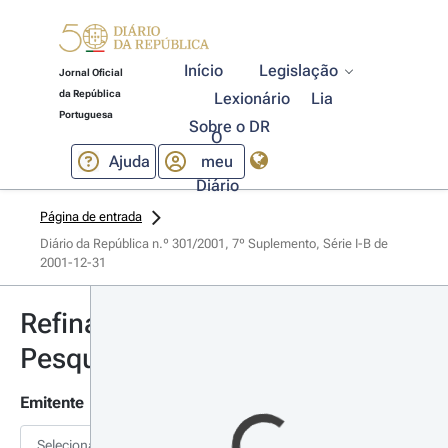
Início
Legislação
Jornal Oficial
da República
Lexionário
Lia
Portuguesa
Sobre o DR
O
Ajuda
meu
Diário
Página de entrada
Diário da República n.º 301/2001, 7º Suplemento, Série I-B de 
2001-12-31
Refinar
Pesquisa
Emitente
Selecionar