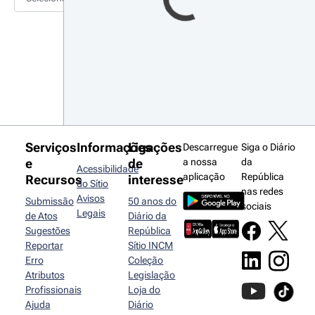
Serviços
Informações
Ligações
Descarregue
Siga o Diário
e
de
a nossa
da
Acessibilidade
aplicação
República
Recursos
interesse
do Sítio
nas redes
Avisos
Submissão
50 anos do
sociais
Legais
de Atos
Diário da
Sugestões
República
Reportar
Sítio INCM
Erro
Coleção
Atributos
Legislação
Profissionais
Loja do
Ajuda
Diário