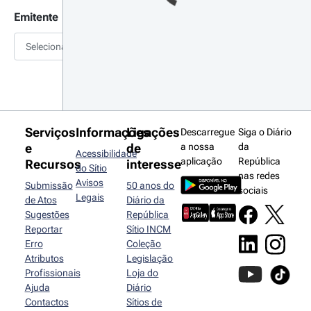
Emitente
Selecionar
Serviços
Informações
Ligações
Descarregue
Siga o Diário
e
de
a nossa
da
Acessibilidade
aplicação
República
Recursos
interesse
do Sítio
nas redes
Avisos
Submissão
50 anos do
sociais
Legais
de Atos
Diário da
Sugestões
República
Reportar
Sítio INCM
Erro
Coleção
Atributos
Legislação
Profissionais
Loja do
Ajuda
Diário
Contactos
Sítios de