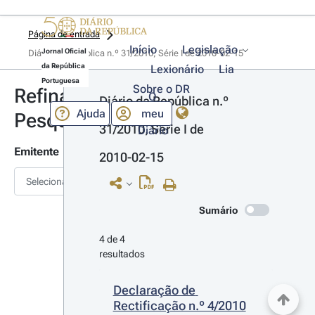
Página de entrada
Início
Legislação
Jornal Oficial
Diário da República n.º 31/2010, Série I de 2010-02-15
da República
Lexionário
Lia
Portuguesa
Sobre o DR
Refinar
O
Diário da República n.º 
Ajuda
meu
Pesquisa
31/2010, Série I de 
Diário
Emitente
2010-02-15
Selecionar
Sumário
4 de 4 
resultados
Declaração de 
Rectificação n.º 4/2010