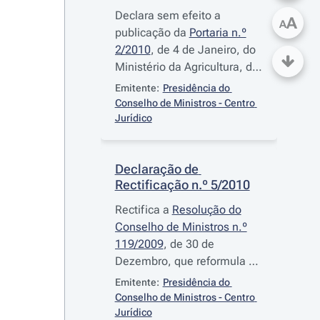
Declara sem efeito a
A
A
publicação da
Portaria n.º
2/2010
, de 4 de Janeiro, do
Ministério da Agricultura, do
Desenvolvimento Rural e das
Emitente:
Presidência do 
Pescas, que altera a
Portaria
Conselho de Ministros - Centro 
n.º 1073/2008
, de 22 de
Jurídico
Setembro, que fixa a forma
de cálculo das taxas devidas
Declaração de 
pela realização de
Rectificação n.º 5/2010
actividades de inspecção
hígio-sanitária, verificação e
Rectifica a
Resolução do
auditoria no âmbito do
Conselho de Ministros n.º
controlo oficial nos
119/2009
, de 30 de
estabelecimentos ou
Dezembro, que reformula a
operadores que
Comissão Interministerial
Emitente:
Presidência do 
desenvolvam actividades
para os Assuntos do Mar e
Conselho de Ministros - Centro 
relativas aos alimentos e
prorroga o mandato da
Jurídico