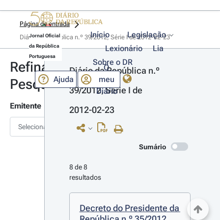
Página de entrada
Início
Legislação
Jornal Oficial
Diário da República n.º 39/2012, Série I de 2012-02-23
da República
Lexionário
Lia
Portuguesa
Sobre o DR
Refinar
O
Diário da República n.º 
Ajuda
meu
Pesquisa
39/2012, Série I de 
Diário
Emitente
2012-02-23
Selecionar
Sumário
8 de 8 
resultados
Decreto do Presidente da 
República n.º 35/2012