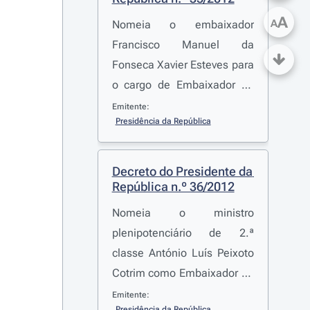
A
A
Nomeia o embaixador
Francisco Manuel da
Fonseca Xavier Esteves para
o cargo de Embaixador de
Portugal em Rabat
Emitente:
Presidência da República
Decreto do Presidente da 
República n.º 36/2012
Nomeia o ministro
plenipotenciário de 2.ª
classe António Luís Peixoto
Cotrim como Embaixador de
Portugal não residente em
Emitente:
Presidência da República