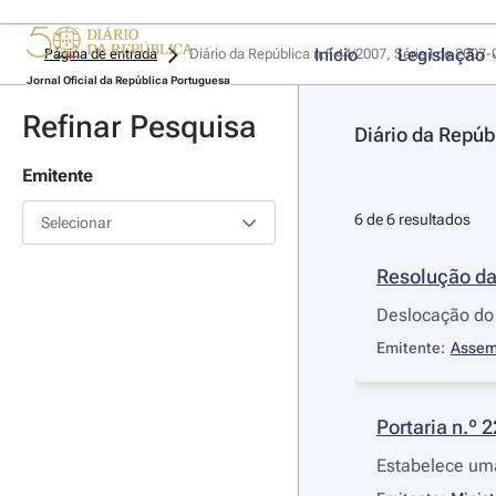
Início
Legislação
Página de entrada
Diário da República n.º 44/2007, Série I de 2007
Jornal Oficial da República Portuguesa
Refinar Pesquisa
Diário da Repúb
Emitente
6 de 6 resultados
Selecionar
Resolução da
Deslocação do
Emitente:
Assem
Portaria n.º 
Estabelece uma