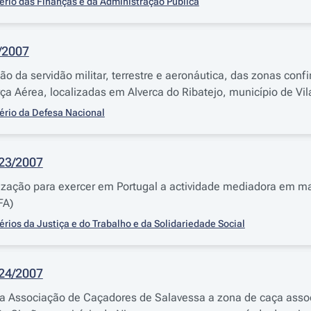
ério das Finanças e da Administração Pública
3/2007
ão da servidão militar, terrestre e aeronáutica, das zonas con
ça Aérea, localizadas em Alverca do Ribatejo, município de Vil
ério da Defesa Nacional
223/2007
zação para exercer em Portugal a actividade mediadora em ma
FA)
érios da Justiça e do Trabalho e da Solidariedade Social
224/2007
 a Associação de Caçadores de Salavessa a zona de caça assoc