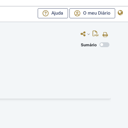
Ajuda
O meu Diário
Sumário