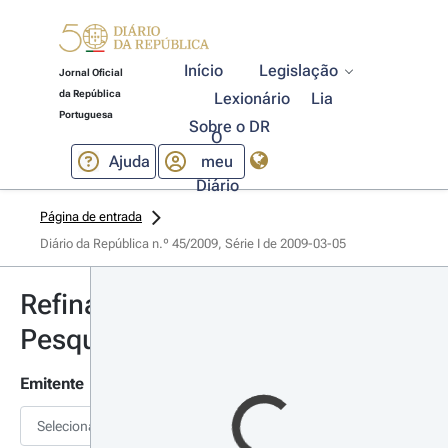
Início
Legislação
Jornal Oficial
da República
Lexionário
Lia
Portuguesa
Sobre o DR
O
Ajuda
meu
Diário
Página de entrada
Diário da República n.º 45/2009, Série I de 2009-03-05
Refinar
Pesquisa
Emitente
Selecionar