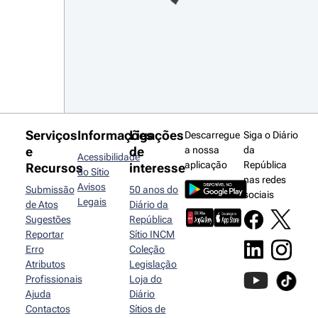
Serviços
Informações
Ligações
Descarregue
Siga o Diário
e
de
a nossa
da
Acessibilidade
aplicação
República
Recursos
interesse
do Sítio
nas redes
Avisos
Submissão
50 anos do
sociais
Legais
de Atos
Diário da
Sugestões
República
Reportar
Sítio INCM
Erro
Coleção
Atributos
Legislação
Profissionais
Loja do
Ajuda
Diário
Contactos
Sítios de