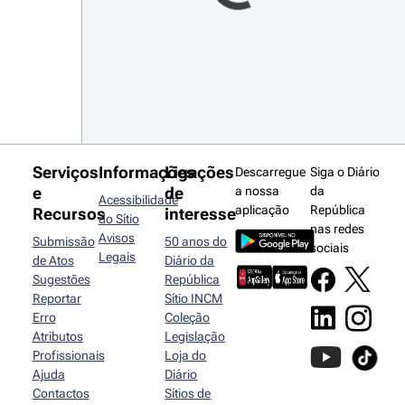
Serviços
Informações
Ligações
Descarregue
Siga o Diário
e
de
a nossa
da
Acessibilidade
aplicação
República
Recursos
interesse
do Sítio
nas redes
Avisos
Submissão
50 anos do
sociais
Legais
de Atos
Diário da
Sugestões
República
Reportar
Sítio INCM
Erro
Coleção
Atributos
Legislação
Profissionais
Loja do
Ajuda
Diário
Contactos
Sítios de