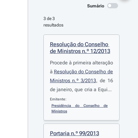
Sumário
3 de 3 
resultados
Resolução do Conselho 
de Ministros n.º 12/2013
Procede à primeira alteração
à
Resolução do Conselho de
Ministros n.º 3/2013
, de 16
de janeiro, que cria a Equipa
para os Assuntos da
Emitente:
Presidência do Conselho de 
Reorganização
Ministros
Administrativa Territorial
Autárquica
Portaria n.º 99/2013