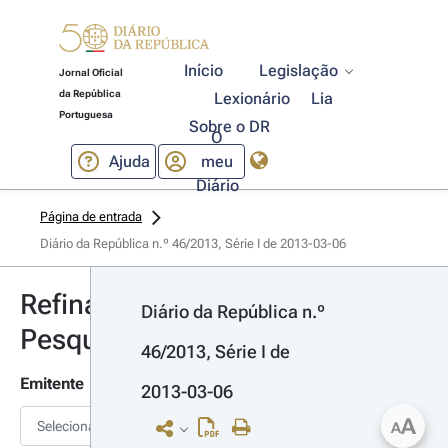
Início
Legislação
Jornal Oficial
da República
Lexionário
Lia
Portuguesa
Sobre o DR
O
Ajuda
meu
Diário
Página de entrada
Diário da República n.º 46/2013, Série I de 2013-03-06
Refinar
Diário da República n.º 
Pesquisa
46/2013, Série I de 
Emitente
2013-03-06
A
Selecionar
A