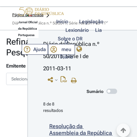
Página de entrada
Início
Legislação
Jornal Oficial
Diário da República n.º 50/2011, Série I de 2011-03-11
da República
Lexionário
Lia
Portuguesa
Sobre o DR
Refinar
O
Diário da República n.º 
Ajuda
meu
Pesquisa
50/2011, Série I de 
Diário
Emitente
2011-03-11
Selecionar
Sumário
8 de 8 
resultados
Resolução da 
Assembleia da República 