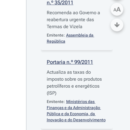
n.º 35/2011
A
A
Recomenda ao Governo a
reabertura urgente das
Termas de Vizela
Emitente:
Assembleia da 
República
Portaria n.º 99/2011
Actualiza as taxas do
imposto sobre os produtos
petrolíferos e energéticos
(ISP)
Emitente:
Ministérios das 
Finanças e da Administração 
Pública e da Economia, da 
Inovação e do Desenvolvimento