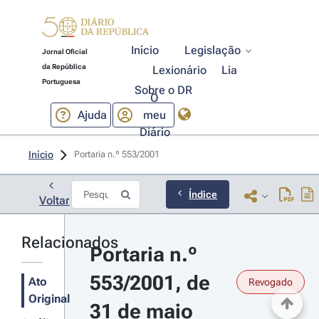
Início
Legislação
Jornal Oficial
da República
Lexionário
Lia
Portuguesa
Sobre o DR
O
Ajuda
meu
Diário
Início
Portaria n.º 553/2001 
Índice
Voltar
Relacionados
Portaria n.º 
553/2001, de 
Ato
Revogado
Original
31 de maio