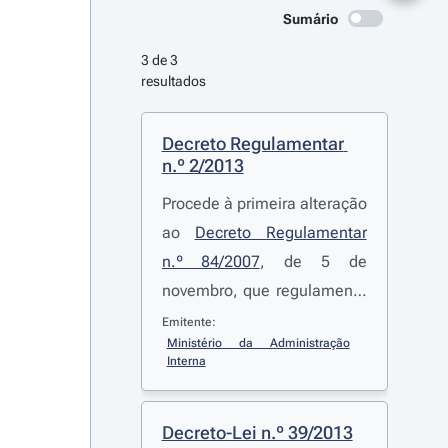
Sumário
3 de 3 
resultados
Decreto Regulamentar 
n.º 2/2013
Procede à primeira alteração
ao
Decreto Regulamentar
n.º 84/2007
, de 5 de
novembro, que regulamenta
a
Lei n.º 23/2007
, de 4 de
Emitente:
Ministério da Administração 
julho, que aprova o regime
Interna
de entrada, permanência,
saída e afastamento de
Decreto-Lei n.º 39/2013
cidadãos estrangeiros do