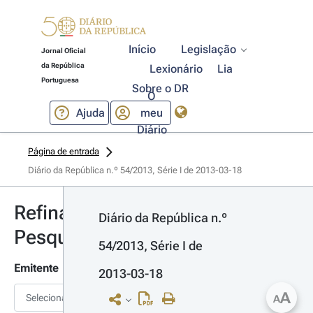
Início
Legislação
Jornal Oficial
da República
Lexionário
Lia
Portuguesa
Sobre o DR
O
Ajuda
meu
Diário
Página de entrada
Diário da República n.º 54/2013, Série I de 2013-03-18
Refinar
Diário da República n.º 
Pesquisa
54/2013, Série I de 
Emitente
2013-03-18
A
Selecionar
A