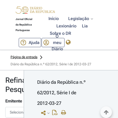
Início
Legislação
Jornal Oficial
da República
Lexionário
Lia
Portuguesa
Sobre o DR
O
Ajuda
meu
Diário
Página de entrada
Diário da República n.º 62/2012, Série I de 2012-03-27
Refinar
Diário da República n.º 
Pesquisa
62/2012, Série I de 
Emitente
2012-03-27
Selecionar