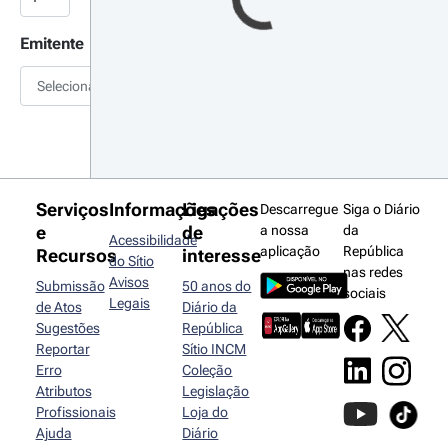
Emitente
Selecionar
Serviços
Informações
Ligações
Descarregue
Siga o Diário
e
de
a nossa
da
Acessibilidade
aplicação
República
Recursos
interesse
do Sítio
nas redes
Avisos
Submissão
50 anos do
sociais
Legais
de Atos
Diário da
Sugestões
República
Reportar
Sítio INCM
Erro
Coleção
Atributos
Legislação
Profissionais
Loja do
Ajuda
Diário