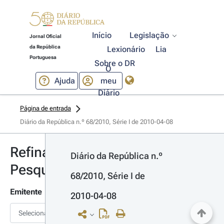
Início
Legislação
Jornal Oficial
da República
Lexionário
Lia
Portuguesa
Sobre o DR
O
Ajuda
meu
Diário
Página de entrada
Diário da República n.º 68/2010, Série I de 2010-04-08
Refinar
Diário da República n.º 
Pesquisa
68/2010, Série I de 
Emitente
2010-04-08
Selecionar