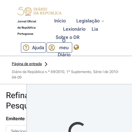
Início
Legislação
Jornal Oficial
da República
Lexionário
Lia
Portuguesa
Sobre o DR
O
Ajuda
meu
Diário
Página de entrada
Diário da República n.º 69/2010, 1º Suplemento, Série I de 2010-
04-09
Refinar
Pesquisa
Emitente
Selecionar