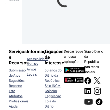
Serviços
Informações
Ligações
Descarregue
Siga o Diário
e
de
a nossa
da
Acessibilidade
aplicação
República
Recursos
interesse
do Sítio
nas redes
Avisos
Submissão
50 anos do
sociais
Legais
de Atos
Diário da
Sugestões
República
Reportar
Sítio INCM
Erro
Coleção
Atributos
Legislação
Profissionais
Loja do
Ajuda
Diário