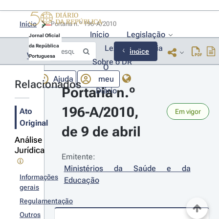
Início
Portaria n.º 196-A/2010 
Início
Legislação
Jornal Oficial
da República
Lexionário
Lia
Índice
Voltar
Portuguesa
Sobre o DR
O
Ajuda
meu
Relacionados
Portaria n.º 
Diário
196-A/2010, 
Ato
Em vigor
Original
de 9 de abril
Análise
Jurídica
Emitente:
Ministérios da Saúde e da 
Informações
Educação
gerais
Regulamentação
Outros