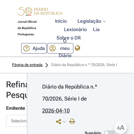
Início
Legislação
Jornal Oficial
da República
Lexionário
Lia
Portuguesa
Sobre o DR
O
Ajuda
meu
Diário
Página de entrada
Diário da República n.º 70/2026, Série I
Refinar
Diário da República n.º 
Pesquisa
70/2026, Série I
 de 
Emitente
2026-04-10
Selecionar
A
A
Sumário