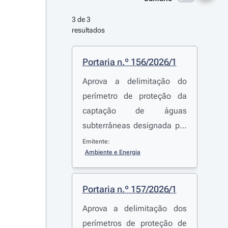
3 de 3 
resultados
Portaria n.º 156/2026/1
Aprova a delimitação do
perímetro de proteção da
captação de águas
subterrâneas designada por
«L9 (P2-100)», destinada ao
Emitente:
Ambiente e Energia
abastecimento público para
consumo humano,
localizada no concelho de
Portaria n.º 157/2026/1
Pombal.
Aprova a delimitação dos
perímetros de proteção de