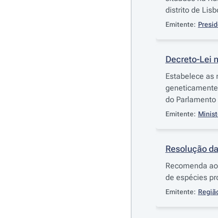
distrito de Lis
Emitente:
Presid
Decreto-Lei n
Estabelece as 
geneticamente
do Parlamento 
Emitente:
Minist
Resolução da
Recomenda ao G
de espécies pr
Emitente:
Região