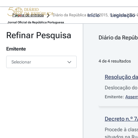
Início
Legislação
Página de entrada
Diário da República n.º 75/2015, Série I de 2015
Jornal Oficial da República Portuguesa
Refinar Pesquisa
Diário da Repúb
Emitente
4 de 4 resultados
Selecionar
Resolução da
Deslocação do 
Emitente:
Assem
Decreto n.º 
Procede à clas
situados na Ru