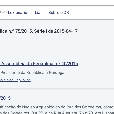
Lexionário
Lia
Sobre o DR
-04-17
lica n.º 75/2015, Série I de 2015-04-17
 Assembleia da República n.º 40/2015
Presidente da República à Noruega
bleia da República
7/2015
sificação do Núcleo Arqueológico da Rua dos Correeiros, como
a dos Correeiros, 9 a 29, e na Rua Augusta, 76 a 79, em Lisboa