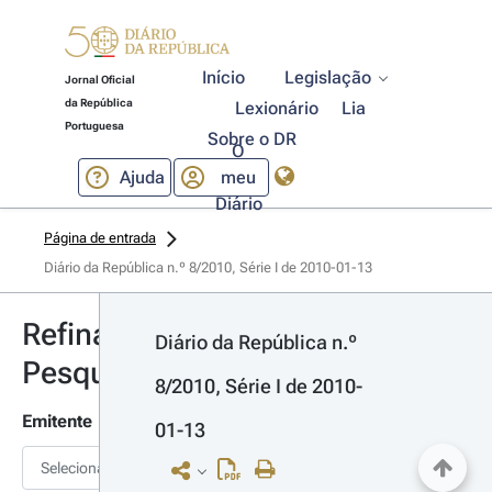
Início
Legislação
Jornal Oficial
da República
Lexionário
Lia
Portuguesa
Sobre o DR
O
Ajuda
meu
Diário
Página de entrada
Diário da República n.º 8/2010, Série I de 2010-01-13
Refinar
Diário da República n.º 
Pesquisa
8/2010, Série I de 2010-
Emitente
01-13
Selecionar