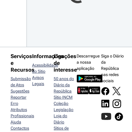
Serviços
Informações
Ligações
Descarregue
Siga o Diário
e
de
a nossa
da
Acessibilidade
aplicação
República
Recursos
interesse
do Sítio
nas redes
Avisos
Submissão
50 anos do
sociais
Legais
de Atos
Diário da
Sugestões
República
Reportar
Sítio INCM
Erro
Coleção
Atributos
Legislação
Profissionais
Loja do
Ajuda
Diário
Contactos
Sítios de