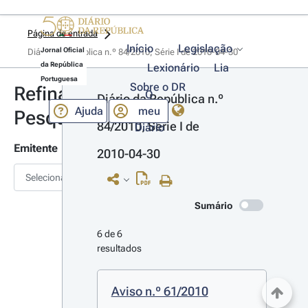
Página de entrada
Início
Legislação
Jornal Oficial
Diário da República n.º 84/2010, Série I de 2010-04-30
da República
Lexionário
Lia
Portuguesa
Sobre o DR
Refinar
O
Diário da República n.º 
Ajuda
meu
Pesquisa
84/2010, Série I de 
Diário
Emitente
2010-04-30
Selecionar
Sumário
6 de 6 
resultados
Aviso n.º 61/2010