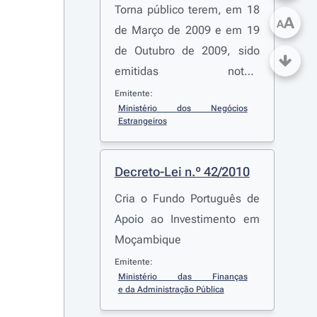
Torna público terem, em 18
A
A
de Março de 2009 e em 19
de Outubro de 2009, sido
emitidas notas,
respectivamente pelo
Emitente:
Ministério dos Negócios 
Ministério dos Negócios
Estrangeiros
Estrangeiros de Portugal e
pelo Ministério dos
Decreto-Lei n.º 42/2010
Negócios Estrangeiros e
Cooperação de
Cria o Fundo Português de
Moçambique, em que se
Apoio ao Investimento em
comunica terem sido
Moçambique
cumpridas as respectivas
Emitente:
formalidades
Ministério das Finanças 
e da Administração Pública
constitucionais internas de